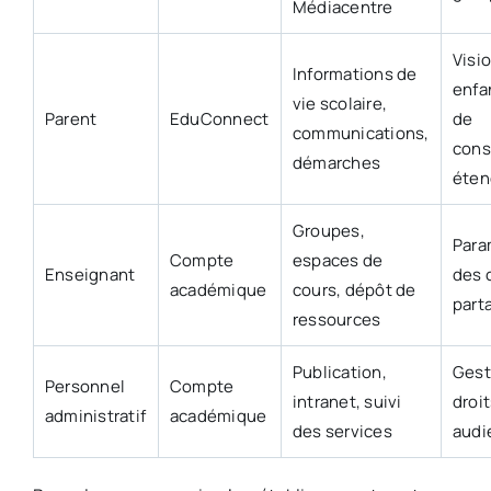
Médiacentre
Visi
Informations de
enfan
vie scolaire,
Parent
EduConnect
de
communications,
cons
démarches
éten
Groupes,
Para
Compte
espaces de
Enseignant
des 
académique
cours, dépôt de
part
ressources
Publication,
Gest
Personnel
Compte
intranet, suivi
droi
administratif
académique
des services
audi