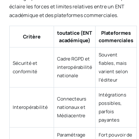
éclaire les forces et limites relatives entre un ENT
académique et des plateformes commerciales.
toutatice (ENT
Plateformes
Critère
académique)
commerciales
Souvent
Cadre RGPD et
Sécurité et
fiables, mais
interopérabilité
conformité
varient selon
nationale
l’éditeur
Intégrations
Connecteurs
possibles,
Interopérabilité
nationaux et
parfois
Médiacentre
payantes
Paramétrage
Fort pouvoir de