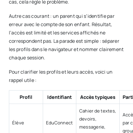
cas, cela règle le problème.
Autre cas courant : un parent qui s’identifie par
erreur avec le compte de son enfant. Résultat,
l’accès est limité et les services affichés ne
correspondent pas. La parade est simple : séparer
les profils dans le navigateur et nommer clairement
chaque session.
Pour clarifier les profils et leurs accès, voici un
rappel utile :
Profil
Identifiant
Accès typiques
Part
Cahier de textes,
Accè
devoirs,
Élève
EduConnect
par 
messagerie,
grou