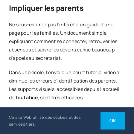
Impliquer les parents
Ne sous-estimez pas l’intérêt d’un guide d’une
page pour les familles. Un document simple
expliquant comment se connecter, retrouver les
absences et suivre les devoirs calme beaucoup
d’appels au secrétariat.
Dans une école, l’envoi d’un court tutoriel vidéo a
diminué les erreurs d’identification des parents.
Les supports visuels, accessibles depuis l’accueil
de
toutatice
, sont très efficaces.
Astuce technique :
Ce site Web utilise des cookies et des
OK
sauvegarde et archivage
services tiers.