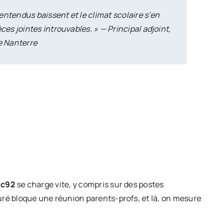
ntendus baissent et le climat scolaire s’en
es jointes introuvables. » — Principal adjoint,
e Nanterre
nc92
se charge vite, y compris sur des postes
aturé bloque une réunion parents-profs, et là, on mesure