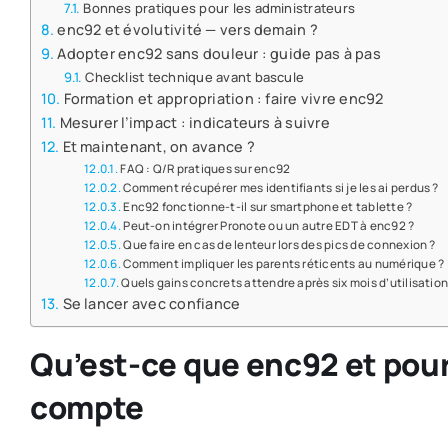
Bonnes pratiques pour les administrateurs
enc92 et évolutivité — vers demain ?
Adopter enc92 sans douleur : guide pas à pas
Checklist technique avant bascule
Formation et appropriation : faire vivre enc92
Mesurer l’impact : indicateurs à suivre
Et maintenant, on avance ?
FAQ : Q/R pratiques sur enc92
Comment récupérer mes identifiants si je les ai perdus ?
Enc92 fonctionne-t-il sur smartphone et tablette ?
Peut-on intégrer Pronote ou un autre EDT à enc92 ?
Que faire en cas de lenteur lors des pics de connexion ?
Comment impliquer les parents réticents au numérique ?
Quels gains concrets attendre après six mois d’utilisation
Se lancer avec confiance
Qu’est-ce que enc92 et pour
compte