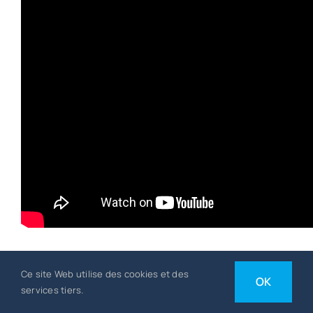
société de personne et
Ce site Web utilise des cookies et des
OK
financement : ce que
services tiers.